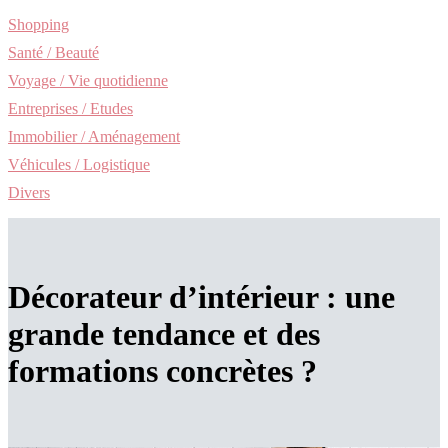
Shopping
Santé / Beauté
Voyage / Vie quotidienne
Entreprises / Etudes
Immobilier / Aménagement
Véhicules / Logistique
Divers
Décorateur d’intérieur : une
grande tendance et des
formations concrètes ?