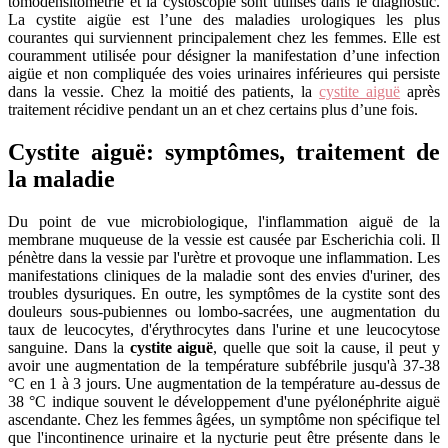
tomodensitométrie et la cystoscopie sont utilisés dans le diagnostic.
La cystite aigüe est l’une des maladies urologiques les plus
courantes qui surviennent principalement chez les femmes. Elle est
couramment utilisée pour désigner la manifestation d’une infection
aigüe et non compliquée des voies urinaires inférieures qui persiste
dans la vessie. Chez la moitié des patients, la
cystite aiguë
après
traitement récidive pendant un an et chez certains plus d’une fois.
Cystite aiguë: symptômes, traitement de
la maladie
Du point de vue microbiologique, l'inflammation aiguë de la
membrane muqueuse de la vessie est causée par Escherichia coli. Il
pénètre dans la vessie par l'urètre et provoque une inflammation. Les
manifestations cliniques de la maladie sont des envies d'uriner, des
troubles dysuriques. En outre, les symptômes de la cystite sont des
douleurs sous-pubiennes ou lombo-sacrées, une augmentation du
taux de leucocytes, d'érythrocytes dans l'urine et une leucocytose
sanguine. Dans la
cystite aiguë
, quelle que soit la cause, il peut y
avoir une augmentation de la température subfébrile jusqu'à 37-38
°C en 1 à 3 jours. Une augmentation de la température au-dessus de
38 °C indique souvent le développement d'une pyélonéphrite aiguë
ascendante. Chez les femmes âgées, un symptôme non spécifique tel
que l'incontinence urinaire et la nycturie peut être présente dans le