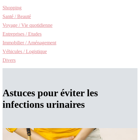
Shopping
Santé / Beauté
Voyage / Vie quotidienne
Entreprises / Etudes
Immobilier / Aménagement
Véhicules / Logistique
Divers
Astuces pour éviter les
infections urinaires